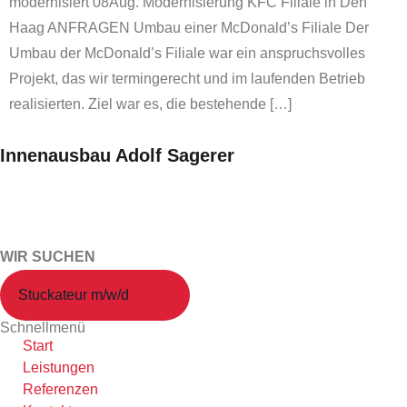
modernisiert 08Aug. Modernisierung KFC Filiale in Den
Haag ANFRAGEN Umbau einer McDonald’s Filiale Der
Umbau der McDonald’s Filiale war ein anspruchsvolles
Projekt, das wir termingerecht und im laufenden Betrieb
realisierten. Ziel war es, die bestehende […]
Innenausbau Adolf Sagerer
Wir sind Ihr Profi für Innenausbau im Hengersberg im
Landkreis Deggendorf
WIR SUCHEN
Stuckateur m/w/d
Schnellmenü
Start
Leistungen
Referenzen